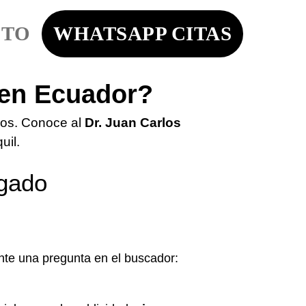
CTO
WHATSAPP CITAS
 en Ecuador?
ados. Conoce al
Dr. Juan Carlos
il.
lgado
L
nte una pregunta en el buscador: