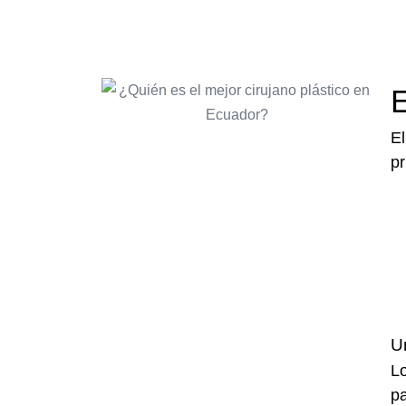
E
E
pr
U
Lo
pa