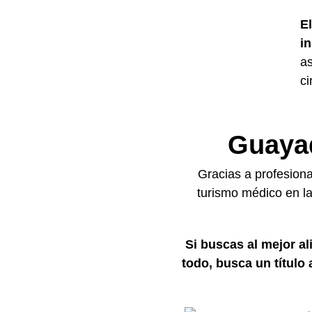
E
i
as
ci
Guayaq
Gracias a profesion
turismo médico en la
Si buscas al mejor al
todo, busca un título