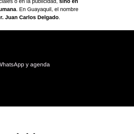
iales o en la publicidad,
sino en
 humana
. En Guayaquil, el nombre
r. Juan Carlos Delgado
.
r WhatsApp y agenda